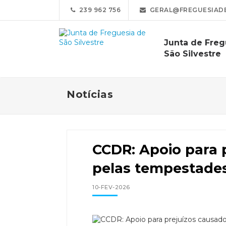
239 962 756
GERAL@FREGUESIADE
Junta de Freg
São Silvestre
Notícias
CCDR: Apoio para 
pelas tempestade
10-FEV-2026