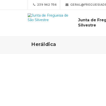
239 962 756
GERAL@FREGUESIADE
Junta de Fre
Silvestre
Heráldica