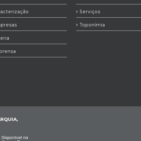
acterização
Serviços
presas
Toponímia
eria
prensa
RQUIA,