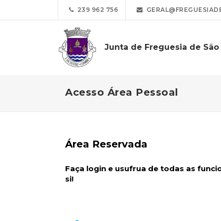
239 962 756
GERAL@FREGUESIADE
Junta de Freguesia de São 
Acesso Área Pessoal
Área Reservada
Faça login e usufrua de todas as func
si!