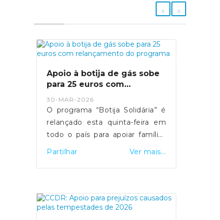
Apoio à botija de gás sobe
para 25 euros com
relançamento do programa
30-MAR-2026
O programa “Botija Solidária” é
relançado esta quinta-feira em
todo o país para apoiar famílias
em situação de vulnerabilidade
Partilhar
Ver mais...
económica na compra de botijas
de gás. O primeiro-ministro Luís
Montenegro anunciou o
aumento da comparticipação de
15 para 25 euros durante os