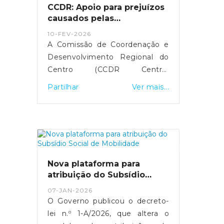
próximos três meses,
CCDR: Apoio para prejuízos
justificando a medida com o
causados pelas
impacto da guerra no Médio
tempestades de 2026
10-FEV-2026
Oriente.
A Comissão de Coordenação e
Desenvolvimento Regional do
Centro (CCDR Centro)
disponibilizou uma plataforma
Partilhar
Ver mais...
online para o registo de
prejuízos resultantes das
tempestades de 2026 que
afetaram vários concelhos da
Região Centro.O portal destina-
se a cidadãos, empresas,
Nova plataforma para
agricultores e municípios,
atribuição do Subsídio
permitindo a sinalização de
Social de Mobilidade
07-JAN-2026
danos em habitações, atividades
O Governo publicou o decreto-
económicas, explorações
lei n.º 1-A/2026, que altera o
agrícolas e infraestruturas