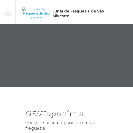
Junta de Freguesia de São
Silvestre
GESToponímia
Consulte aqui a toponímia da sua
freguesia