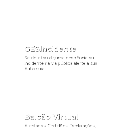
Consultar
GESIncidente
Se detetou alguma ocorrência ou
incidente na via pública alerte a sua
Autarquia
Participar
Balcão Virtual
Atestados, Certidões, Declarações,